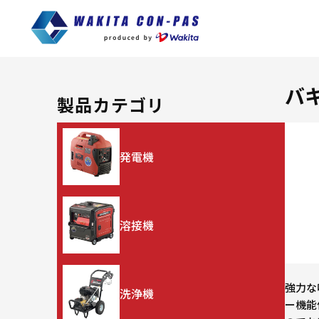
バ
製品カテゴリ
発電機
溶接機
強力な
洗浄機
ー機能