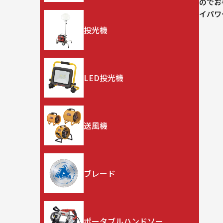
のでお
イパワ
投光機
LED投光機
送風機
ブレード
ポータブルハンドソー