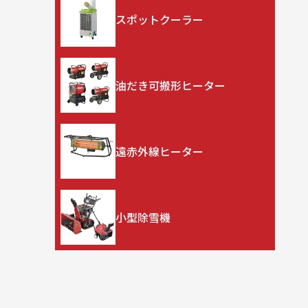
スポットクーラー
油だき可搬形ヒーター
遠赤外線ヒーター
小型除雪機