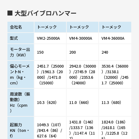
■ 大型バイブロハンマー
会社名
トーメック
トーメック
トーメック
型式
VM2-25000A
VM4-30000A
VM4-36000A
モーター出
150
200
240
力（KW）
偏心モーメ
2451.7（25000
2942.0（30000
3530.4（36000
ントN・
）/1961.3（20
）/2745.9（28
）/3138.1
m（kg・
000）/1471.0
000）/2353.6
（32000）/245
cm）
（15000）
（24000）
1.7（25000）
周波数（振
動数）
10.3（620）
11.0（660）
11.3（680）
Hz（cpm
）
1431.8（146）
1824.0（186）
起振力
1049.3（107）
/1333.7（136
/1618.1（165
KN（ton・
/843.4（86）/
）/1147.4（11
）/1225.8（12
f）
627.6（64）
7）
5）