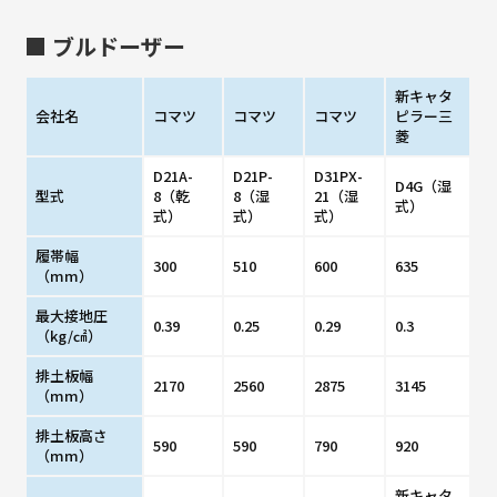
■ ブルドーザー
新キャタ
会社名
コマツ
コマツ
コマツ
ピラー三
菱
D21A-
D21P-
D31PX-
D4G（湿
型式
8（乾
8（湿
21（湿
式）
式）
式）
式）
履帯幅
300
510
600
635
（mm）
最大接地圧
0.39
0.25
0.29
0.3
（kg/㎠）
排土板幅
2170
2560
2875
3145
（mm）
排土板高さ
590
590
790
920
（mm）
新キャタ