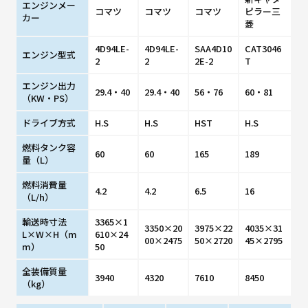
エンジンメー
コマツ
コマツ
コマツ
ピラー三
カー
菱
4D94LE-
4D94LE-
SAA4D10
CAT3046
エンジン型式
2
2
2E-2
T
エンジン出力
29.4・40
29.4・40
56・76
60・81
（KW・PS）
ドライブ方式
H.S
H.S
HST
H.S
燃料タンク容
60
60
165
189
量（L）
燃料消費量
4.2
4.2
6.5
16
（L/h）
輸送時寸法
3365×1
3350×20
3975×22
4035×31
L×W×H（m
610×24
00×2475
50×2720
45×2795
m）
50
全装備質量
3940
4320
7610
8450
（kg）