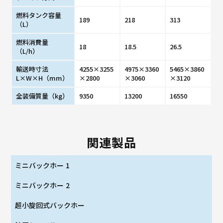
燃料タンク容量
189
218
313
（L）
燃料消費量
18
18.5
26.5
（L/h）
輸送時寸法
4255×3255
4975×3360
5465×3860
L×W×H（mm）
×2800
×3060
×3120
全装備質量（kg）
9350
13200
16550
関連製品
ミニバックホー 1
ミニバックホー 2
超小旋回式バックホー